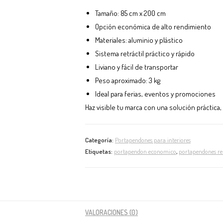
Tamaño: 85 cm x 200 cm
Opción económica de alto rendimiento
Materiales: aluminio y plástico
Sistema retráctil práctico y rápido
Liviano y fácil de transportar
Peso aproximado: 3 kg
Ideal para ferias, eventos y promociones
Haz visible tu marca con una solución práctica
Categoría:
Portapendones para interiores
Etiquetas:
portapendon economico
,
portapendones ret
VALORACIONES (0)