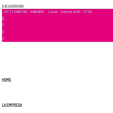
Ir al contenido
(57 1) 3682793 - 3682890
Lunes - Viernes 8:00 - 17:30
HOME
LA EMPRESA