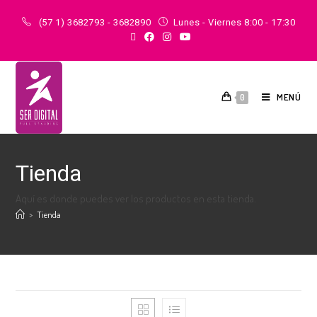
(57 1) 3682793 - 3682890
Lunes - Viernes 8:00 - 17:30
MENÚ
0
Tienda
Aquí es donde puedes ver los productos en esta tienda.
>
Tienda