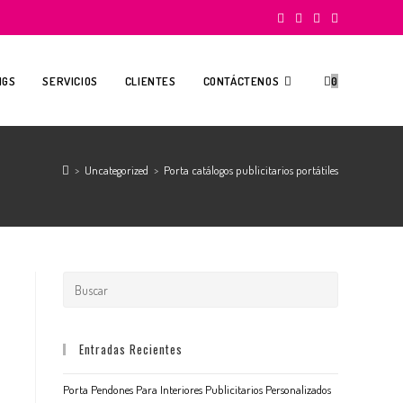
NGS
SERVICIOS
CLIENTES
CONTÁCTENOS
0
>
Uncategorized
>
Porta catálogos publicitarios portátiles
Entradas Recientes
Porta Pendones Para Interiores Publicitarios Personalizados