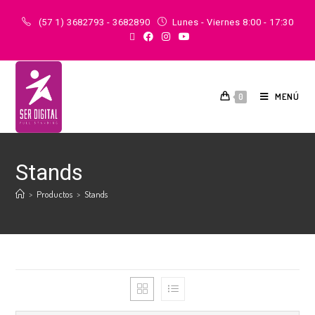
(57 1) 3682793 - 3682890
Lunes - Viernes 8:00 - 17:30
MENÚ
0
Stands
>
Productos
>
Stands