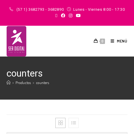
(57 1) 3682793 - 3682890
Lunes - Viernes 8:00 - 17:30
MENÚ
0
counters
>
Productos
>
counters