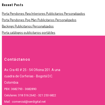
Recent Posts
Porta Pendones Para Interiores Publicitarios Personalizados
Porta Pendones Pop Man Publicitarios Personalizados
Backings Publicitarios Personalizados
Porta catálogos publicitarios portátiles
Contáctanos
Av. Cra 40 # 25 - 54 Oficina 201. A una
cuadra de Corferias - Bogotá D.C.
Colombia
PBX: 3682793 - 3682890
Celulares: 318 516 2642 - 321 253 6822
Mail : comercial@serdigital.net