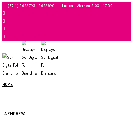
Ir
(57 1) 3682793 - 3682890
Lunes - Viernes 8:00 - 17:30
al
contenido
HOME
LA EMPRESA