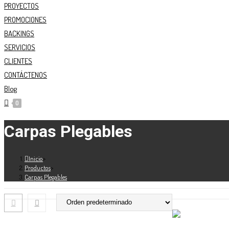
PROYECTOS
PROMOCIONES
BACKINGS
SERVICIOS
CLIENTES
CONTÁCTENOS
Blog
0
Carpas Plegables
Inicio
>
Productos
>
Carpas Plegables