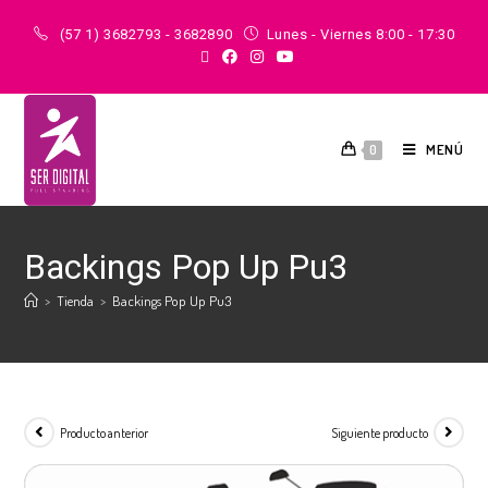
(57 1) 3682793 - 3682890
Lunes - Viernes 8:00 - 17:30
MENÚ
0
Backings Pop Up Pu3
>
Tienda
>
Backings Pop Up Pu3
Producto anterior
Siguiente producto